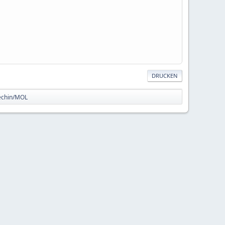
DRUCKEN
echin/MOL