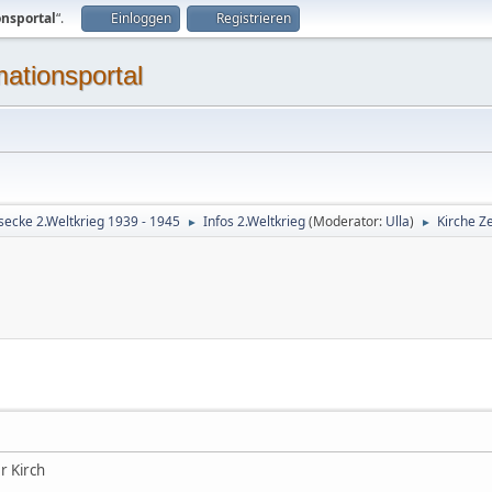
onsportal
“.
Einloggen
Registrieren
mationsportal
secke 2.Weltkrieg 1939 - 1945
Infos 2.Weltkrieg
(Moderator:
Ulla
)
Kirche Z
►
►
r Kirch